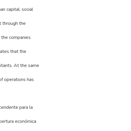
n capital, social
t through the
e the companies
cates that the
bitants. At the same
of operations has
scendente para la
 apertura económica