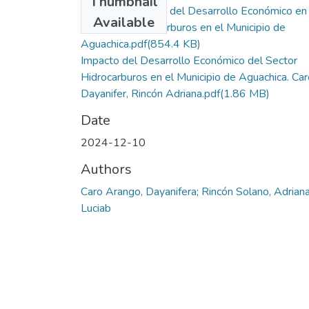
Thumbnail
Artículo - Impacto del Desarrollo Económico en 
Available
Sector de Hidrocarburos en el Municipio de
Aguachica.pdf
(854.4 KB)
Impacto del Desarrollo Económico del Sector
Hidrocarburos en el Municipio de Aguachica. Car
Dayanifer, Rincón Adriana.pdf
(1.86 MB)
Date
2024-12-10
Authors
Caro Arango, Dayanifera; Rincón Solano, Adrian
Luciab