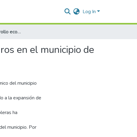
Log In
Impacto del desarrollo económico del sector hidrocarburos en el municipio de Aguachica, Cesar
ros en el municipio de
mico del municipio
do a la expansión de
oleras ha
el municipio. Por