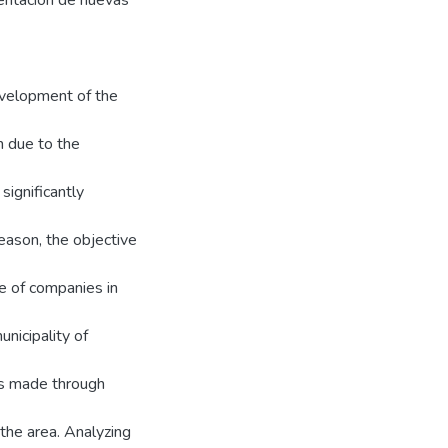
entación de nuevas
evelopment of the
on due to the
 significantly
reason, the objective
e of companies in
nicipality of
as made through
 the area. Analyzing