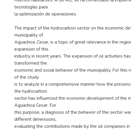
muchos habitantes. A su vez, se ha comenzado la implem
tecnologías para
la optimización de operaciones.
The impact of the hydrocarbon sector on the economic d
municipality of
Aguachica, Cesar, is a topic of great relevance in the regi
expansion of this
industry in recent years. The expansion of oil activities has
transformed the
economic and social behavior of the municipality. For this 
of the study
is to analyze in a comprehensive manner how the presenc
the hydrocarbon
sector has influenced the economic development of the mu
Aguachica Cesar. For
this purpose, a diagnosis of the behavior of the sector w
different dimensions,
evaluating the contributions made by the oil companies in