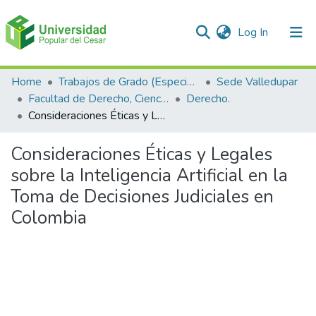
(current)
Log In
Communities & Collections
Home
Trabajos de Grado (Especializaciones y Pregrados)
Sede Valledupar
Facultad de Derecho, Ciencias Políticas y Sociales.
Derecho.
All of DSpace
Consideraciones Éticas y Legales sobre la Inteligencia Artificial en la Toma de Decisiones Judiciales en Colombia
Statistics
Consideraciones Éticas y Legales
sobre la Inteligencia Artificial en la
Toma de Decisiones Judiciales en
Colombia