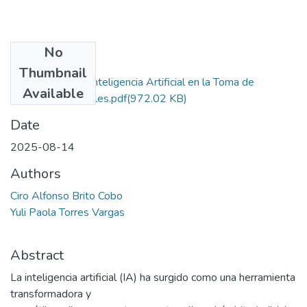
No
Files
Thumbnail
El Impacto de la Inteligencia Artificial en la Toma de
Available
Decisiones Judiciales.pdf
(972.02 KB)
Date
2025-08-14
Authors
Ciro Alfonso Brito Cobo
Yuli Paola Torres Vargas
Abstract
La inteligencia artificial (IA) ha surgido como una herramienta
transformadora y