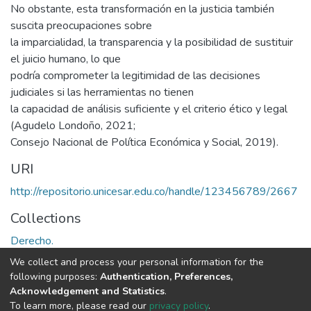
No obstante, esta transformación en la justicia también
suscita preocupaciones sobre
la imparcialidad, la transparencia y la posibilidad de sustituir
el juicio humano, lo que
podría comprometer la legitimidad de las decisiones
judiciales si las herramientas no tienen
la capacidad de análisis suficiente y el criterio ético y legal
(Agudelo Londoño, 2021;
Consejo Nacional de Política Económica y Social, 2019).
URI
http://repositorio.unicesar.edu.co/handle/123456789/2667
Collections
Derecho.
We collect and process your personal information for the
Full item page
following purposes:
Authentication, Preferences,
Acknowledgement and Statistics
.
To learn more, please read our
privacy policy
.