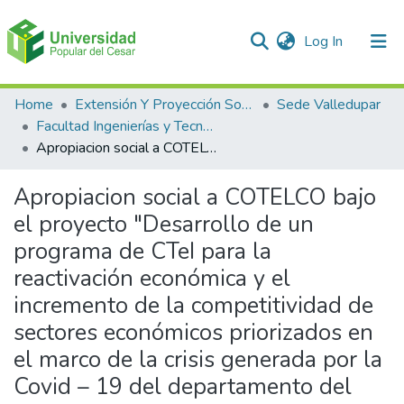
(current)
Log In
Communities & Collections
Home
Extensión Y Proyección Social
Sede Valledupar
Facultad Ingenierías y Tecnologías
All of DSpace
Apropiacion social a COTELCO bajo el proyecto "Desarrollo de un programa de CTeI para la reactivación económica y el incremento de la competitividad de sectores económicos priorizados en el marco de la crisis generada por la Covid – 19 del departamento del Cesar”
Statistics
Apropiacion social a COTELCO bajo
el proyecto "Desarrollo de un
programa de CTeI para la
reactivación económica y el
incremento de la competitividad de
sectores económicos priorizados en
el marco de la crisis generada por la
Covid – 19 del departamento del