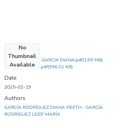
No
Files
Thumbnail
GARCIAL LEIDY - GARCIA DIANA.pdf
(1.69 MB)
Available
LEIDY Y DIANA.pdf
(596.01 KB)
Date
2025-02-19
Authors
GARCÍA RODRÍGUEZ DIANA YISETH - GARCÍA
RODRÍGUEZ LEIDY MARÍA