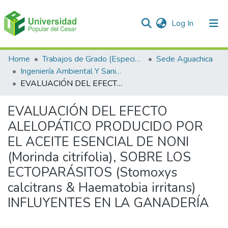
(current)
Log In
Communities & Collections
Home
Trabajos de Grado (Especializaciones y Pregrados)
Sede Aguachica
Ingeniería Ambiental Y Sanitaria
All of DSpace
EVALUACIÓN DEL EFECTO ALELOPÁTICO PRODUCIDO POR EL ACEITE ESENCIAL DE NONI (Morinda citrifolia), SOBRE LOS ECTOPARÁSITOS (Stomoxys calcitrans & Haematobia irritans) INFLUYENTES EN LA GANADERÍA
Statistics
EVALUACIÓN DEL EFECTO
ALELOPÁTICO PRODUCIDO POR
EL ACEITE ESENCIAL DE NONI
(Morinda citrifolia), SOBRE LOS
ECTOPARÁSITOS (Stomoxys
calcitrans & Haematobia irritans)
INFLUYENTES EN LA GANADERÍA