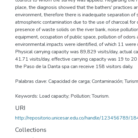
tourists to whom the survey was applied. Regarding the res
place, the diagnosis showed that the bathers' practices ar
environment, therefore there is inadequate separation of s
atmospheric contamination due to the use of charcoal for 
presence of waste solids on the river bank, noise polluti
equipment, occupation of public space, pollution of odors 
environmental impacts were identified, of which 11 were 
Physical carrying capacity was 89,829 visits/day, actual c
41.71 visits/day, effective carrying capacity was 19 to 20 v
the Paso de la Danta spa can receive 158 visitors daily.
Palabras clave: Capacidad de carga; Contaminación; Turism
Keywords: Load capacity; Pollution; Tourism.
URI
http://repositorio.unicesar.edu.co/handle/123456789/1
Collections