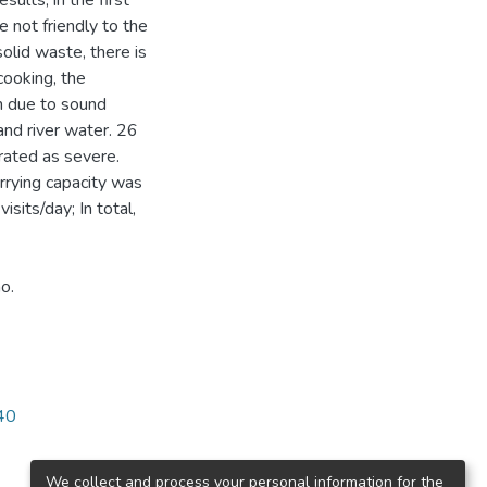
ults, in the first
e not friendly to the
olid waste, there is
cooking, the
on due to sound
and river water. 26
rated as severe.
arrying capacity was
isits/day; In total,
o.
840
We collect and process your personal information for the