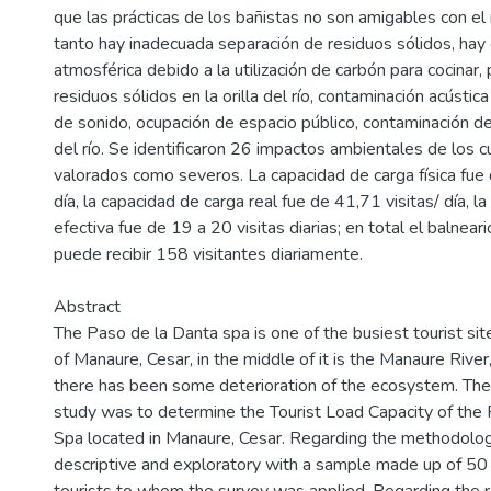
que las prácticas de los bañistas no son amigables con e
tanto hay inadecuada separación de residuos sólidos, hay
atmosférica debido a la utilización de carbón para cocinar,
residuos sólidos en la orilla del río, contaminación acústi
de sonido, ocupación de espacio público, contaminación de
del río. Se identificaron 26 impactos ambientales de los 
valorados como severos. La capacidad de carga física fue
día, la capacidad de carga real fue de 41,71 visitas/ día, l
efectiva fue de 19 a 20 visitas diarias; en total el balnea
puede recibir 158 visitantes diariamente.
Abstract
The Paso de la Danta spa is one of the busiest tourist site
of Manaure, Cesar, in the middle of it is the Manaure Rive
there has been some deterioration of the ecosystem. The 
study was to determine the Tourist Load Capacity of the
Spa located in Manaure, Cesar. Regarding the methodolog
descriptive and exploratory with a sample made up of 50