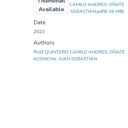
Thumbnail
RUIZ QUINTERO CAMILO ANDRES-OÑATE
Available
ACONCHA JUAN SEBASTIÁN.pdf
(6.16 MB)
Date
2022
Authors
RUIZ QUINTERO, CAMILO ANDRES; OÑATE
ACONCHA, JUAN SEBASTIÁN