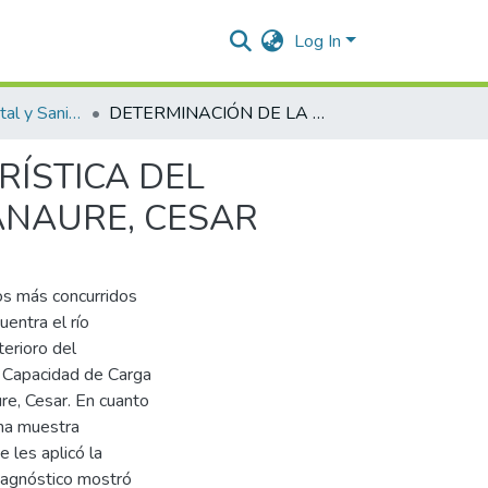
Log In
Ingeniería Ambiental y Sanitaria.
DETERMINACIÓN DE LA CAPACIDAD DE CARGA TURÍSTICA DEL BALNEARIO “PASO DE LA DANTA” UBICADO EN MANAURE, CESAR
RÍSTICA DEL
ANAURE, CESAR
cos más concurridos
entra el río
terioro del
a Capacidad de Carga
re, Cesar. En cuanto
una muestra
 les aplicó la
diagnóstico mostró