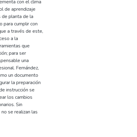
ementa con el clima
ol de aprendizaje
 de planta de la
o para cumplir con
que a través de este,
ceso a la
erramientas que
ión; para ser
ispensable una
esional. Fernández,
 como un documento
gurar la preparación
e instrucción se
rear los cambios
narios. Sin
no se realizan las