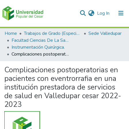
(current)
Log In
Communities & Collections
Home
Trabajos de Grado (Especializaciones y Pregrados)
Sede Valledupar
Facultad Ciencias De La Salud.
All of DSpace
Instrumentación Quirúrgica.
Complicaciones postoperatorias en pacientes con eventrorrafia en una institución prestadora de servicios de salud en Valledupar cesar 2022-2023
Statistics
Complicaciones postoperatorias en
pacientes con eventrorrafia en una
institución prestadora de servicios
de salud en Valledupar cesar 2022-
2023