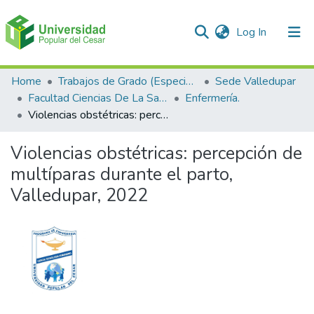
(current)
Log In
Communities & Collections
Home
Trabajos de Grado (Especializaciones y Pregrados)
Sede Valledupar
Facultad Ciencias De La Salud.
Enfermería.
All of DSpace
Violencias obstétricas: percepción de multíparas durante el parto, Valledupar, 2022
Statistics
Violencias obstétricas: percepción de
multíparas durante el parto,
Valledupar, 2022