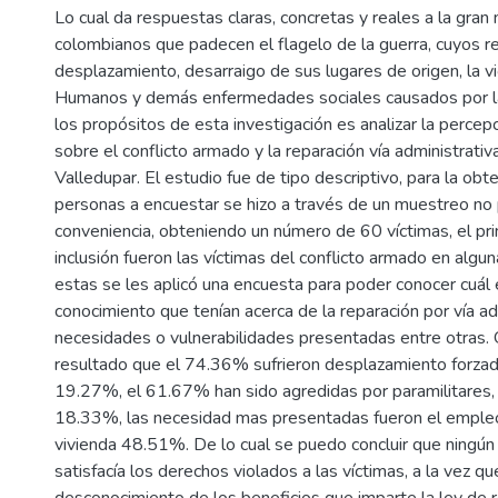
Lo cual da respuestas claras, concretas y reales a la gran
colombianos que padecen el flagelo de la guerra, cuyos re
desplazamiento, desarraigo de sus lugares de origen, la v
Humanos y demás enfermedades sociales causados por la
los propósitos de esta investigación es analizar la percepc
sobre el conflicto armado y la reparación vía administrativ
Valledupar. El estudio fue de tipo descriptivo, para la ob
personas a encuestar se hizo a través de un muestreo no p
conveniencia, obteniendo un número de 60 víctimas, el prin
inclusión fueron las víctimas del conflicto armado en algun
estas se les aplicó una encuesta para poder conocer cuál 
conocimiento que tenían acerca de la reparación por vía ad
necesidades o vulnerabilidades presentadas entre otras
resultado que el 74.36% sufrieron desplazamiento forzad
19.27%, el 61.67% han sido agredidas por paramilitares, 
18.33%, las necesidad mas presentadas fueron el emple
vivienda 48.51%. De lo cual se puedo concluir que ningún
satisfacía los derechos violados a las víctimas, a la vez q