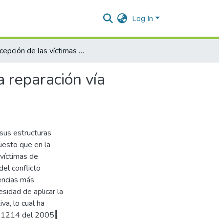
Log In
Percepción de las víctimas del conflicto armado sobre la reparación vía administrativa en el municipio de Valledupar.
a reparación vía
sus estructuras
puesto que en la
víctimas de
del conflicto
encias más
sidad de aplicar la
va, lo cual ha
to 1214 del 2005‖.