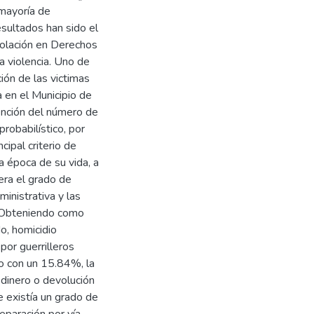
 mayoría de
sultados han sido el
iolación en Derechos
 violencia. Uno de
ión de las victimas
a en el Municipio de
tención del número de
robabilístico, por
cipal criterio de
a época de su vida, a
era el grado de
ministrativa y las
. Obteniendo como
o, homicidio
por guerrilleros
o con un 15.84%, la
 dinero o devolución
ue existía un grado de