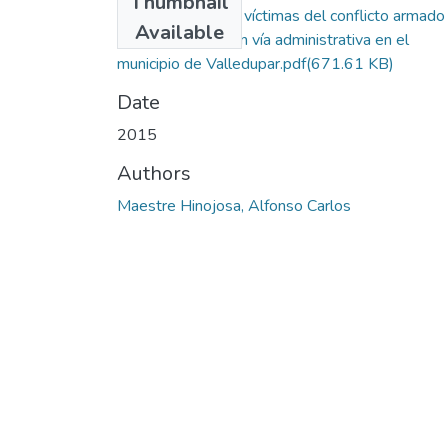
Thumbnail
Percepción de las víctimas del conflicto armado
Available
sobre la reparación vía administrativa en el
municipio de Valledupar.pdf
(671.61 KB)
Date
2015
Authors
Maestre Hinojosa, Alfonso Carlos