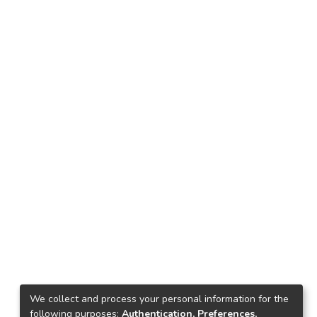
We collect and process your personal information for the
following purposes:
Authentication, Preferences,