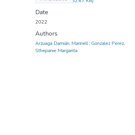
Importancia.pdf
(552.67 KB)
Date
2022
Authors
Arzuaga Damián, Marinell ; Gonzalez Perez,
Sthepanie Margarita