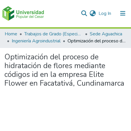
(current)
Log In
Communities & Collections
Home
Trabajos de Grado (Especializaciones y Pregrados)
Sede Aguachica
Ingeniería Agroindustrial
Optimización del proceso de hidratación de flores mediante códigos id en la empresa Elite Flower en Facatativá, Cundinamarca
All of DSpace
Optimización del proceso de
Statistics
hidratación de flores mediante
códigos id en la empresa Elite
Flower en Facatativá, Cundinamarca