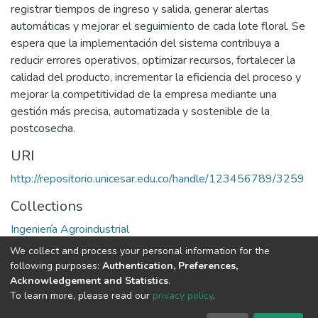
registrar tiempos de ingreso y salida, generar alertas
automáticas y mejorar el seguimiento de cada lote floral. Se
espera que la implementación del sistema contribuya a
reducir errores operativos, optimizar recursos, fortalecer la
calidad del producto, incrementar la eficiencia del proceso y
mejorar la competitividad de la empresa mediante una
gestión más precisa, automatizada y sostenible de la
postcosecha.
URI
http://repositorio.unicesar.edu.co/handle/123456789/3259
Collections
Ingeniería Agroindustrial
We collect and process your personal information for the
Full item page
following purposes:
Authentication, Preferences,
Acknowledgement and Statistics
.
To learn more, please read our
privacy policy
.
DSpace software
copyright © 2002-2026
LYRASIS