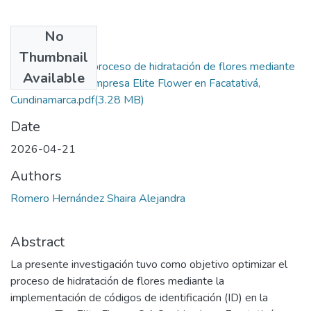
No
Files
Thumbnail
Optimización del proceso de hidratación de flores mediante
Available
códigos id en la empresa Elite Flower en Facatativá,
Cundinamarca.pdf
(3.28 MB)
Date
2026-04-21
Authors
Romero Hernández Shaira Alejandra
Abstract
La presente investigación tuvo como objetivo optimizar el
proceso de hidratación de flores mediante la
implementación de códigos de identificación (ID) en la