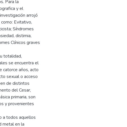
s. Para la
ografica y el
 investigación arrojó
 como: Evitativo,
cicista; Síndromes
iedad, distimia,
omes Clínicos graves
 totalidad,
ales se encuentra el
e catorce años, acto
cto sexual o acceso
nen de distintos
mento del Cesar,
ásica primaria, son
ros y provenientes
o a todos aquellos
d metal en la