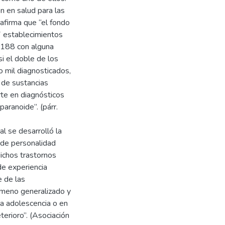
n en salud para las
 afirma que “el fondo
7 establecimientos
4.188 con alguna
si el doble de los
 mil diagnosticados,
 de sustancias
rte en diagnósticos
paranoide”. (párr.
al se desarrolló la
 de personalidad
dichos trastornos
e experiencia
 de las
nómeno generalizado y
 la adolescencia o en
terioro”. (Asociación