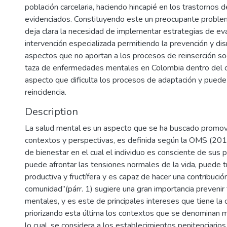
población carcelaria, haciendo hincapié en los trastornos 
evidenciados. Constituyendo este un preocupante proble
deja clara la necesidad de implementar estrategias de ev
intervención especializada permitiendo la prevención y di
aspectos que no aportan a los procesos de reinserción so
taza de enfermedades mentales en Colombia dentro del co
aspecto que dificulta los procesos de adaptación y pued
reincidencia.
Description
La salud mental es un aspecto que se ha buscado promov
contextos y perspectivas, es definida según la OMS (20
de bienestar en el cual el individuo es consciente de sus 
puede afrontar las tensiones normales de la vida, puede t
productiva y fructífera y es capaz de hacer una contribució
comunidad”(párr. 1) sugiere una gran importancia prevenir
mentales, y es este de principales intereses que tiene la c
priorizando esta última los contextos que se denominan m
lo cual, se considera a los establecimientos penitenciario