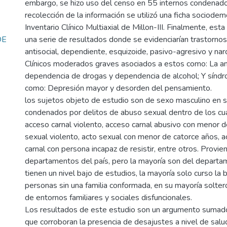
embargo, se hizo uso del censo en 55 internos condenado
recolección de la información se utilizó una ficha sociodem
Inventario Clínico Multiaxial de Millon-III. Finalmente, esta
DE
una serie de resultados donde se evidenciarían trastornos
antisocial, dependiente, esquizoide, pasivo-agresivo y nar
Clínicos moderados graves asociados a estos como: La ans
dependencia de drogas y dependencia de alcohol; Y síndr
como: Depresión mayor y desorden del pensamiento.
los sujetos objeto de estudio son de sexo masculino en su
condenados por delitos de abuso sexual dentro de los cu
acceso carnal violento, acceso carnal abusivo con menor d
sexual violento, acto sexual con menor de catorce años, a
carnal con persona incapaz de resistir, entre otros. Provie
departamentos del país, pero la mayoría son del departa
tienen un nivel bajo de estudios, la mayoría solo curso la b
personas sin una familia conformada, en su mayoría solte
de entornos familiares y sociales disfuncionales.
Los resultados de este estudio son un argumento sumad
que corroboran la presencia de desajustes a nivel de salu