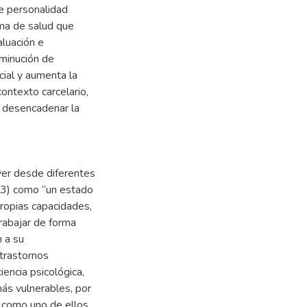
de personalidad
ma de salud que
aluación e
sminución de
cial y aumenta la
ntexto carcelario,
e desencadenar la
er desde diferentes
13) como “un estado
propias capacidades,
rabajar de forma
n a su
 trastornos
iencia psicológica,
ás vulnerables, por
s como uno de ellos.