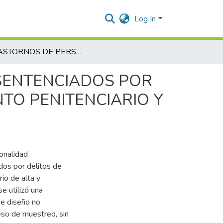
Log In
TRASTORNOS DE PERSONALIDAD EN RECLUSOS SENTENCIADOS POR DELITOS DE ABUSO SEXUAL EN EL ESTABLECIMIENTO PENITENCIARIO Y CARCELARIO
SENTENCIADOS POR
NTO PENITENCIARIO Y
sonalidad
dos por delitos de
io de alta y
e utilizó una
de diseño no
eso de muestreo, sin