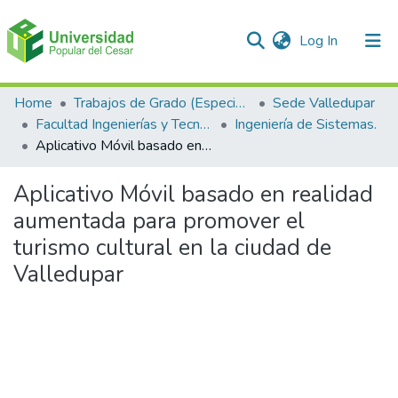
(current)
Log In
Communities & Collections
Home
Trabajos de Grado (Especializaciones y Pregrados)
Sede Valledupar
Facultad Ingenierías y Tecnologías
Ingeniería de Sistemas.
All of DSpace
Aplicativo Móvil basado en realidad aumentada para promover el turismo cultural en la ciudad de Valledupar
Statistics
Aplicativo Móvil basado en realidad
aumentada para promover el
turismo cultural en la ciudad de
Valledupar