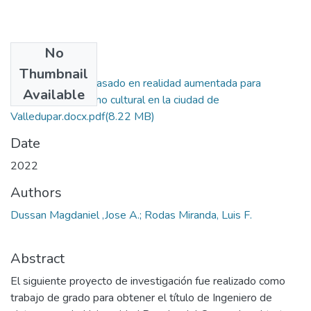
No
Files
Thumbnail
Aplicativo Móvil basado en realidad aumentada para
Available
promover el turismo cultural en la ciudad de
Valledupar.docx.pdf
(8.22 MB)
Date
2022
Authors
Dussan Magdaniel ,Jose A.; Rodas Miranda, Luis F.
Abstract
El siguiente proyecto de investigación fue realizado como
trabajo de grado para obtener el título de Ingeniero de