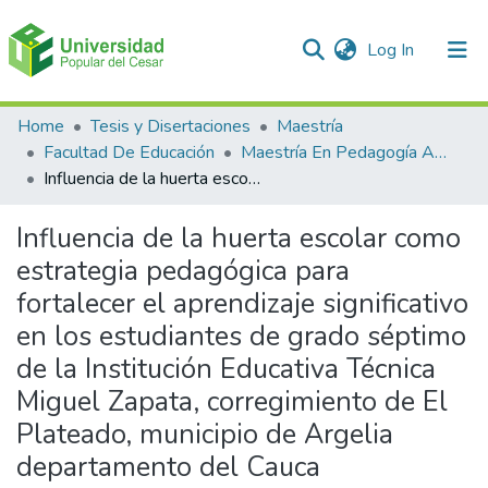
(current)
Log In
Communities & Collections
Home
Tesis y Disertaciones
Maestría
Facultad De Educación
Maestría En Pedagogía Ambiental Para El desarrollo Sostenible
All of DSpace
Influencia de la huerta escolar como estrategia pedagógica para fortalecer el aprendizaje significativo en los estudiantes de grado séptimo de la Institución Educativa Técnica Miguel Zapata, corregimiento de El Plateado, municipio de Argelia departamento del Cauca
Statistics
Influencia de la huerta escolar como
estrategia pedagógica para
fortalecer el aprendizaje significativo
en los estudiantes de grado séptimo
de la Institución Educativa Técnica
Miguel Zapata, corregimiento de El
Plateado, municipio de Argelia
departamento del Cauca