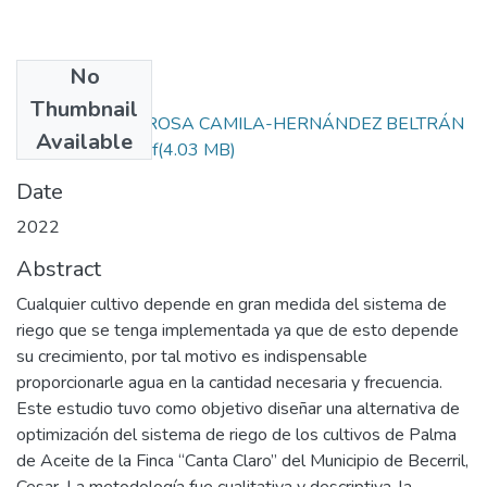
No
Files
Thumbnail
VARGAS ORTIZ ROSA CAMILA-HERNÁNDEZ BELTRÁN
Available
LUISA MARÍA.pdf
(4.03 MB)
Date
2022
Abstract
Cualquier cultivo depende en gran medida del sistema de
riego que se tenga implementada ya que de esto depende
su crecimiento, por tal motivo es indispensable
proporcionarle agua en la cantidad necesaria y frecuencia.
Este estudio tuvo como objetivo diseñar una alternativa de
optimización del sistema de riego de los cultivos de Palma
de Aceite de la Finca “Canta Claro” del Municipio de Becerril,
Cesar. La metodología fue cualitativa y descriptiva, la