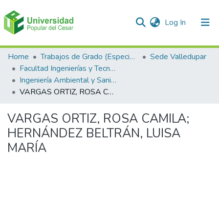
(current)
Log In
Communities & Collections
Home
Trabajos de Grado (Especializaciones y Pregrados)
Sede Valledupar
Facultad Ingenierías y Tecnologías
All of DSpace
Ingeniería Ambiental y Sanitaria.
VARGAS ORTIZ, ROSA CAMILA; HERNÁNDEZ BELTRÁN, LUISA MARÍA
Statistics
VARGAS ORTIZ, ROSA CAMILA;
HERNÁNDEZ BELTRÁN, LUISA
MARÍA