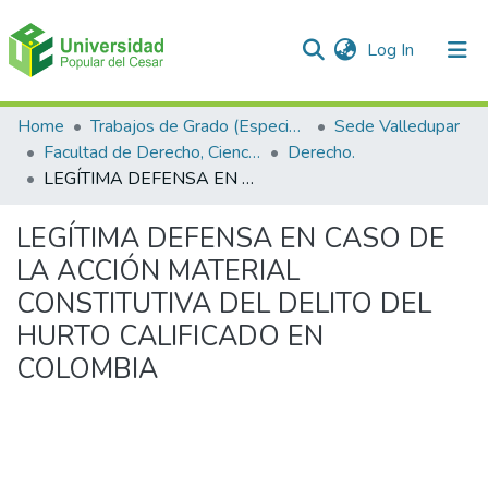
(current)
Log In
Communities & Collections
Home
Trabajos de Grado (Especializaciones y Pregrados)
Sede Valledupar
Facultad de Derecho, Ciencias Políticas y Sociales.
Derecho.
All of DSpace
LEGÍTIMA DEFENSA EN CASO DE LA ACCIÓN MATERIAL CONSTITUTIVA DEL DELITO DEL HURTO CALIFICADO EN COLOMBIA
Statistics
LEGÍTIMA DEFENSA EN CASO DE
LA ACCIÓN MATERIAL
CONSTITUTIVA DEL DELITO DEL
HURTO CALIFICADO EN
COLOMBIA