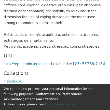
caffeine consumption, digestive problems (pain abdominal,
diarrhea or constipation) and inability to relax and in the
dimension the use of coping strategies the most used
among respondents is praise itself.
Palabras clave: estrés académico, estímulos estresores,
estrategias de afrontamiento.
Keywords: academic stress, stressors, coping strategies.
URI
http://repositorio.unicesar.edu.co/handle/123456789/2136
Collections
Psicología.
We collect and process your personal information for the
Full item page
following purposes:
Authentication, Preferences,
Acknowledgement and Statistics
.
To learn more, please read our
privacy policy
.
DSpace software
copyright © 2002-2026
LYRASIS