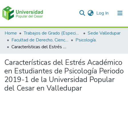
(current)
Log In
Communities & Collections
Home
Trabajos de Grado (Especializaciones y Pregrados)
Sede Valledupar
Facultad de Derecho, Ciencias Políticas y Sociales.
Psicología.
All of DSpace
Características del Estrés Académico en Estudiantes de Psicología Periodo 2019-1 de la Universidad Popular del Cesar en Valledupar
Statistics
Características del Estrés Académico
en Estudiantes de Psicología Periodo
2019-1 de la Universidad Popular
del Cesar en Valledupar