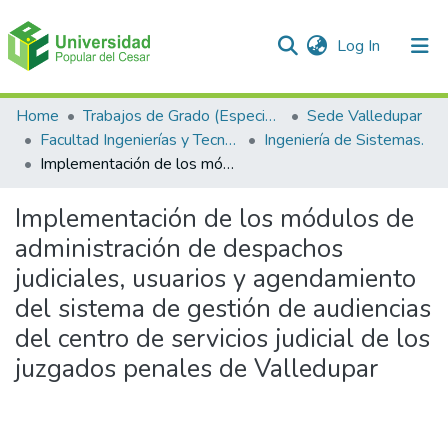
(current)
Log In
Communities & Collections
Home
Trabajos de Grado (Especializaciones y Pregrados)
Sede Valledupar
Facultad Ingenierías y Tecnologías
Ingeniería de Sistemas.
All of DSpace
Implementación de los módulos de administración de despachos judiciales, usuarios y agendamiento del sistema de gestión de audiencias del centro de servicios judicial de los juzgados penales de Valledupar
Statistics
Implementación de los módulos de
administración de despachos
judiciales, usuarios y agendamiento
del sistema de gestión de audiencias
del centro de servicios judicial de los
juzgados penales de Valledupar