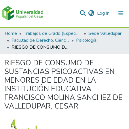
(current)
Log In
Communities & Collections
Home
Trabajos de Grado (Especializaciones y Pregrados)
Sede Valledupar
Facultad de Derecho, Ciencias Políticas y Sociales.
Psicología.
All of DSpace
RIESGO DE CONSUMO DE SUSTANCIAS PSICOACTIVAS EN MENORES DE EDAD EN LA INSTITUCIÓN EDUCATIVA FRANCISCO MOLINA SANCHEZ DE VALLEDUPAR, CESAR
Statistics
RIESGO DE CONSUMO DE
SUSTANCIAS PSICOACTIVAS EN
MENORES DE EDAD EN LA
INSTITUCIÓN EDUCATIVA
FRANCISCO MOLINA SANCHEZ DE
VALLEDUPAR, CESAR