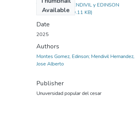
Thumbnail
TGF-38-JOSÉ MENDIVIL y EDINSON
Available
MONTES.pdf
(449.11 KB)
Date
2025
Authors
Montes Gomez, Edinson; Mendivil Hernandez,
Jose Alberto
Publisher
Unuversidad popular del cesar