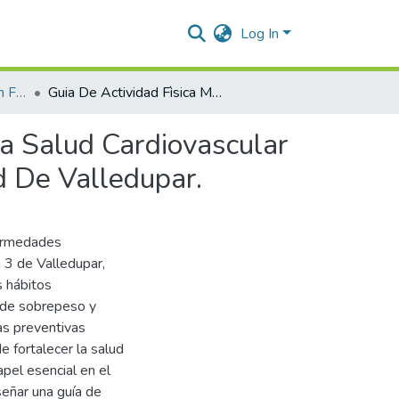
Log In
Licenciatura en Educación Física, Recreación y Deportes.
Guia De Actividad Fìsica Musicalizada Para Promover La Salud Cardiovascular En Madres Comunitarias De La Comuna 3 De La Ciudad De Valledupar.
La Salud Cardiovascular
 De Valledupar.
fermedades
 3 de Valledupar,
s hábitos
s de sobrepeso y
as preventivas
de fortalecer la salud
pel esencial en el
iseñar una guía de