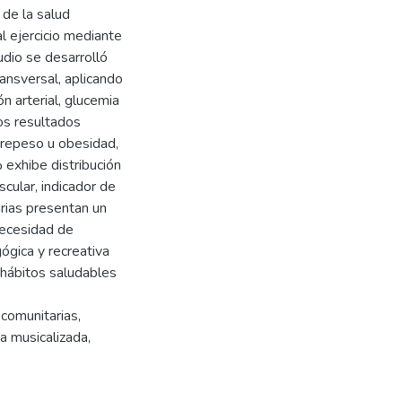
 de la salud
l ejercicio mediante
udio se desarrolló
ransversal, aplicando
n arterial, glucemia
os resultados
brepeso u obesidad,
exhibe distribución
cular, indicador de
arias presentan un
necesidad de
ógica y recreativa
r hábitos saludables
comunitarias,
a musicalizada,