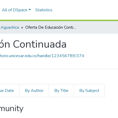
All of DSpace
Statistics
 Aguachica
Oferta De Educación Continuada
ón Continuada
sitorio.unicesar.edu.co/handle/123456789/374
ue Date
By Author
By Title
By Subject
mmunity