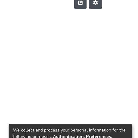
We collect and process your personal information for the
following purposes:
Authentication, Preferences,