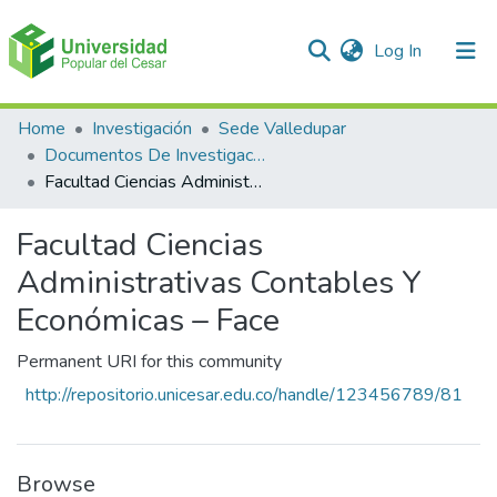
(current)
Log In
Communities & Collections
Home
Investigación
Sede Valledupar
Documentos De Investigación
All of DSpace
Facultad Ciencias Administrativas Contables Y Económicas – Face
Statistics
Facultad Ciencias
Administrativas Contables Y
Económicas – Face
Permanent URI for this community
http://repositorio.unicesar.edu.co/handle/123456789/81
Browse