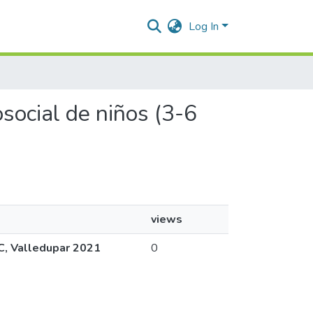
Log In
osocial de niños (3-6
views
IC, Valledupar 2021
0