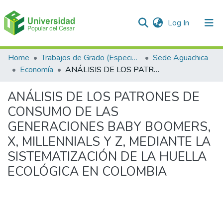
(current)
Log In
Communities & Collections
Home
Trabajos de Grado (Especializaciones y Pregrados)
Sede Aguachica
Economía
ANÁLISIS DE LOS PATRONES DE CONSUMO DE LAS GENERACIONES BABY BOOMERS, X, MILLENNIALS Y Z, MEDIANTE LA SISTEMATIZACIÓN DE LA HUELLA ECOLÓGICA EN COLOMBIA
All of DSpace
ANÁLISIS DE LOS PATRONES DE
Statistics
CONSUMO DE LAS
GENERACIONES BABY BOOMERS,
X, MILLENNIALS Y Z, MEDIANTE LA
SISTEMATIZACIÓN DE LA HUELLA
ECOLÓGICA EN COLOMBIA