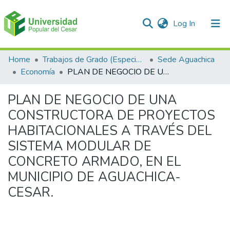
(current)
Log In
Communities & Collections
Home
Trabajos de Grado (Especializaciones y Pregrados)
Sede Aguachica
Economía
PLAN DE NEGOCIO DE UNA CONSTRUCTORA DE PROYECTOS HABITACIONALES A TRAVÉS DEL SISTEMA MODULAR DE CONCRETO ARMADO, EN EL MUNICIPIO DE AGUACHICA- CESAR.
All of DSpace
PLAN DE NEGOCIO DE UNA
Statistics
CONSTRUCTORA DE PROYECTOS
HABITACIONALES A TRAVÉS DEL
SISTEMA MODULAR DE
CONCRETO ARMADO, EN EL
MUNICIPIO DE AGUACHICA-
CESAR.