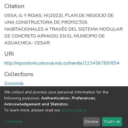
Citation
OSSA, G. Y ROJAS, M.(2022). PLAN DE NEGOCIO DE
UNA CONSTRUCTORA DE PROYECTOS
HABITACIONALES A TRAVÉS DEL SISTEMA MODULAR
DE CONCRETO ARMADO, EN EL MUNICIPIO DE
AGUACHICA- CESAR.
URI
http://repositorio.unicesar.edu.co/handle/123456789/854
Collections
Economía
We collect and process your personal information for the
Full item page
following purposes:
Authentication, Preferences,
Acknowledgement and Statistics
.
To learn more, please read our
privacy policy
.
DSpace software
copyright © 2002-2026
LYRASIS
Cookie
Privacy
End User
Send
Customize
Decline
That's ok
settings
policy
Agreement
Feedback