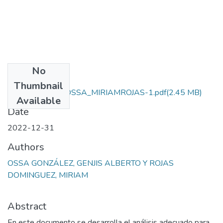
No
Files
Thumbnail
TESIS_GENJISOSSA_MIRIAMROJAS-1.pdf
(2.45 MB)
Available
Date
2022-12-31
Authors
OSSA GONZÁLEZ, GENJIS ALBERTO Y ROJAS
DOMINGUEZ, MIRIAM
Abstract
En este documento se desarrolla el análisis adecuado para