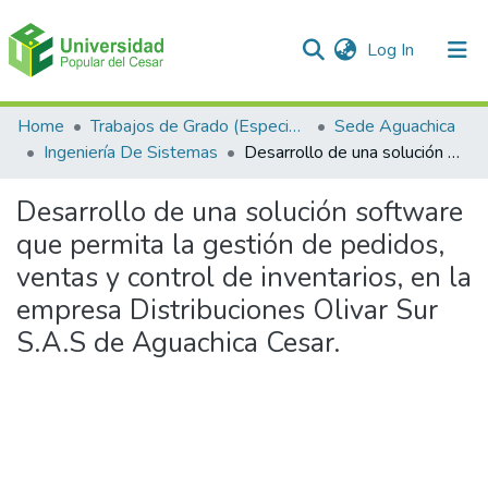
(current)
Log In
Communities & Collections
Home
Trabajos de Grado (Especializaciones y Pregrados)
Sede Aguachica
Ingeniería De Sistemas
Desarrollo de una solución software que permita la gestión de pedidos, ventas y control de inventarios, en la empresa Distribuciones Olivar Sur S.A.S de Aguachica Cesar.
All of DSpace
Desarrollo de una solución software
Statistics
que permita la gestión de pedidos,
ventas y control de inventarios, en la
empresa Distribuciones Olivar Sur
S.A.S de Aguachica Cesar.