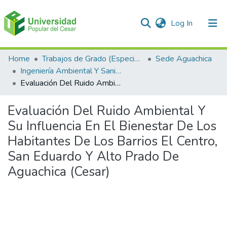
(current)
Log In
Communities & Collections
Home
Trabajos de Grado (Especializaciones y Pregrados)
Sede Aguachica
Ingeniería Ambiental Y Sanitaria
All of DSpace
Evaluación Del Ruido Ambiental Y Su Influencia En El Bienestar De Los Habitantes De Los Barrios El Centro, San Eduardo Y Alto Prado De Aguachica (Cesar)
Statistics
Evaluación Del Ruido Ambiental Y
Su Influencia En El Bienestar De Los
Habitantes De Los Barrios El Centro,
San Eduardo Y Alto Prado De
Aguachica (Cesar)