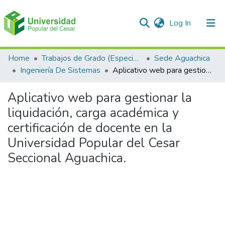
(current)
Log In
Communities & Collections
Home
Trabajos de Grado (Especializaciones y Pregrados)
Sede Aguachica
Ingeniería De Sistemas
Aplicativo web para gestionar la liquidación, carga académica y certificación de docente en la Universidad Popular del Cesar Seccional Aguachica.
All of DSpace
Aplicativo web para gestionar la
Statistics
liquidación, carga académica y
certificación de docente en la
Universidad Popular del Cesar
Seccional Aguachica.