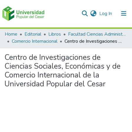
(current)
Log In
Communities & Collections
Home
Editorial
Libros
Facultad Ciencias Administrativas Contables y Económicas – Face
Comercio Internacional
Centro de Investigaciones de Ciencias Sociales, Económicas y de Comercio Internacional de la Universidad Popular del Cesar
All of DSpace
Centro de Investigaciones de
Statistics
Ciencias Sociales, Económicas y de
Comercio Internacional de la
Universidad Popular del Cesar