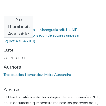
No
Files
Thumbnail
3. Formato 3 digital – Monografía.pdf
(1.4 MB)
Available
2. Licencia y autorización de autores unicesar
(2).pdf
(430.46 KB)
Date
2025-01-31
Authors
Trespalacios Hernández, Maira Alexandra
Abstract
El Plan Estratégico de Tecnologías de la Información (PETI)
es un documento que permite mejorar los procesos de TI,