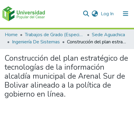
(current)
Log In
Communities & Collections
Home
Trabajos de Grado (Especializaciones y Pregrados)
Sede Aguachica
Ingeniería De Sistemas
Construcción del plan estratégico de tecnologías de la información alcaldía municipal de Arenal Sur de Bolivar alineado a la política de gobierno en línea.
All of DSpace
Construcción del plan estratégico de
Statistics
tecnologías de la información
alcaldía municipal de Arenal Sur de
Bolivar alineado a la política de
gobierno en línea.