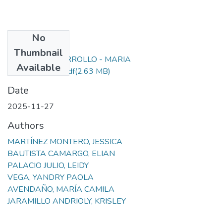
No
Files
Thumbnail
PLAN DE DESARROLLO - MARIA
Available
AUXILIADORA.pdf
(2.63 MB)
Date
2025-11-27
Authors
MARTÍNEZ MONTERO, JESSICA
BAUTISTA CAMARGO, ELIAN
PALACIO JULIO, LEIDY
VEGA, YANDRY PAOLA
AVENDAÑO, MARÍA CAMILA
JARAMILLO ANDRIOLY, KRISLEY