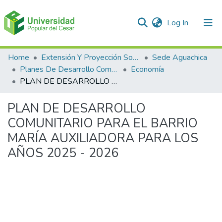
(current)
Log In
Communities & Collections
Home
Extensión Y Proyección Social
Sede Aguachica
Planes De Desarrollo Comunales Y Comunitarios
Economía
All of DSpace
PLAN DE DESARROLLO COMUNITARIO PARA EL BARRIO MARÍA AUXILIADORA PARA LOS AÑOS 2025 - 2026
Statistics
PLAN DE DESARROLLO
COMUNITARIO PARA EL BARRIO
MARÍA AUXILIADORA PARA LOS
AÑOS 2025 - 2026