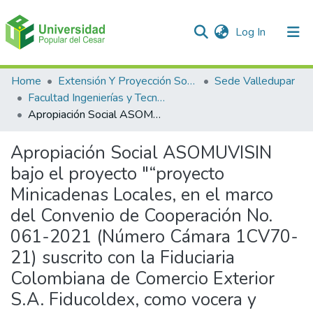
(current)
Log In
Communities & Collections
Home
Extensión Y Proyección Social
Sede Valledupar
Facultad Ingenierías y Tecnologías
All of DSpace
Apropiación Social ASOMUVISIN bajo el proyecto "“proyecto Minicadenas Locales, en el marco del Convenio de Cooperación No. 061-2021 (Número Cámara 1CV70-21) suscrito con la Fiduciaria Colombiana de Comercio Exterior S.A. Fiducoldex, como vocera y administradora del patrimonio autónomo INNPULSA Colombia”
Statistics
Apropiación Social ASOMUVISIN
bajo el proyecto "“proyecto
Minicadenas Locales, en el marco
del Convenio de Cooperación No.
061-2021 (Número Cámara 1CV70-
21) suscrito con la Fiduciaria
Colombiana de Comercio Exterior
S.A. Fiducoldex, como vocera y