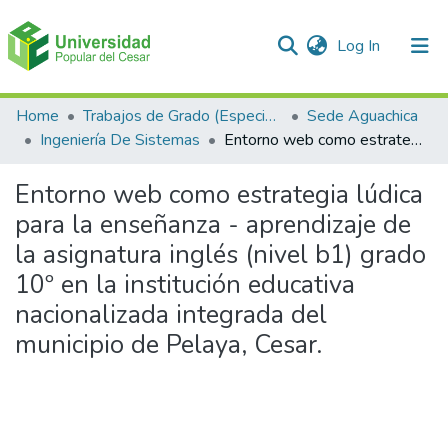
(current)
Log In
Communities & Collections
Home
Trabajos de Grado (Especializaciones y Pregrados)
Sede Aguachica
Ingeniería De Sistemas
Entorno web como estrategia lúdica para la enseñanza - aprendizaje de la asignatura inglés (nivel b1) grado 10º en la institución educativa nacionalizada integrada del municipio de Pelaya, Cesar.
All of DSpace
Entorno web como estrategia lúdica
Statistics
para la enseñanza - aprendizaje de
la asignatura inglés (nivel b1) grado
10º en la institución educativa
nacionalizada integrada del
municipio de Pelaya, Cesar.