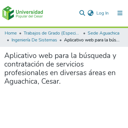
(current)
Log In
Communities & Collections
Home
Trabajos de Grado (Especializaciones y Pregrados)
Sede Aguachica
Ingeniería De Sistemas
Aplicativo web para la búsqueda y contratación de servicios profesionales en diversas áreas en Aguachica, Cesar.
All of DSpace
Aplicativo web para la búsqueda y
Statistics
contratación de servicios
profesionales en diversas áreas en
Aguachica, Cesar.