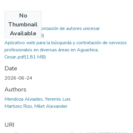
No
Files
Thumbnail
2. Licencia y autorización de autores unicesar
Available
(2).pdf
(146.31 KB)
Aplicativo web para la búsqueda y contratación de servicios
profesionales en diversas áreas en Aguachica,
Cesar..pdf
(1.81 MB)
Date
2026-06-24
Authors
Mendoza Alviades, Yeremis Luis
Martizez Rizo, Milet Alexander
URI