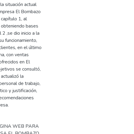
la situación actual
 empresa El Bombazo
capítulo 1, al
, obteniendo bases
2 ,se dio inicio a la
su funcionamiento,
lientes, en el último
na, con ventas
ofrecidos en El
jetivos se consultó,
actualizó la
personal de trabajo,
ico y justificación,
y recomendaciones
resa.
PÁGINA WEB PARA
ESA EL BOMBAZO