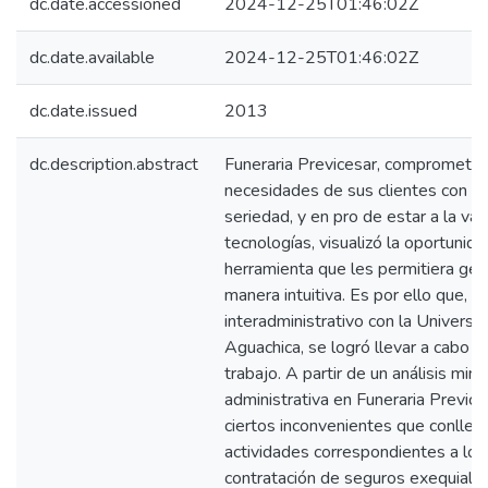
dc.date.accessioned
2024-12-25T01:46:02Z
dc.date.available
2024-12-25T01:46:02Z
dc.date.issued
2013
dc.description.abstract
Funeraria Previcesar, comprometida
necesidades de sus clientes con re
seriedad, y en pro de estar a la va
tecnologías, visualizó la oportunid
herramienta que les permitiera ges
manera intuitiva. Es por ello que, 
interadministrativo con la Universi
Aguachica, se logró llevar a cabo e
trabajo. A partir de un análisis min
administrativa en Funeraria Previce
ciertos inconvenientes que conllev
actividades correspondientes a lo
contratación de seguros exequiales