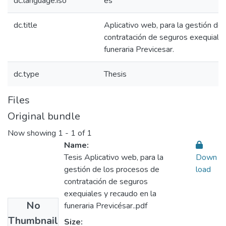
dc.language.iso
es
dc.title
Aplicativo web, para la gestión de
contratación de seguros exequiales
funeraria Previcesar.
dc.type
Thesis
Files
Original bundle
Now showing
1 - 1 of 1
Name:
Tesis Aplicativo web, para la
Down
gestión de los procesos de
load
contratación de seguros
exequiales y recaudo en la
No
funeraria Previcésar..pdf
Thumbnail
Size: