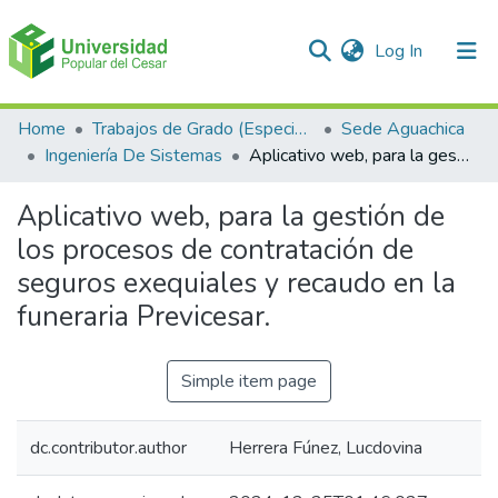
(current)
Log In
Communities & Collections
Home
Trabajos de Grado (Especializaciones y Pregrados)
Sede Aguachica
Ingeniería De Sistemas
Aplicativo web, para la gestión de los procesos de contratación de seguros exequiales y recaudo en la funeraria Previcesar.
All of DSpace
Aplicativo web, para la gestión de
Statistics
los procesos de contratación de
seguros exequiales y recaudo en la
funeraria Previcesar.
Simple item page
dc.contributor.author
Herrera Fúnez, Lucdovina