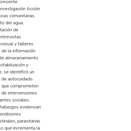
 presente
 Investigación Acción
ticas comunitarias
to del agua,
tación de
entrevistas
visual y talleres
s de la información
s de almacenamiento
tabilización y
, se identificó un
s de autocuidado.
tas que comprometen
d de intervenciones
antes sociales,
s hallazgos evidencian
condiciones
inales, parasitarias
 lo que incrementa la