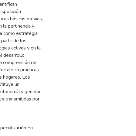
ntifican
disposición
ticas básicas previas,
 la pertinencia y
iva como estrategia
partir de los
gías activas y en la
l desarrollo
la comprensión de
ortaleció prácticas
s hogares. Los
stituye un
autonomía y generar
es transmitidas por
pecialización En