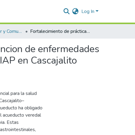
Log In
Esp. Salud Familiar y Comunitaria
Fortalecimiento de prácticas comunitarias para la prevencion de enfermedades transmitidas por el consumo de agua contaminada una IAP en Cascajalito Guacoche 2025
vencion de enfermedades
IAP en Cascajalito
cial para la salud
Cascajalito–
acueducto ha obligado
 el acueducto veredal
via. Estas
astrointestinales,