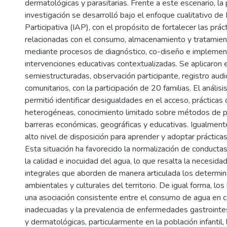
dermatológicas y parasitarias. Frente a este escenario, la
investigación se desarrolló bajo el enfoque cualitativo de
Participativa (IAP), con el propósito de fortalecer las prác
A
relacionadas con el consumo, almacenamiento y tratamien
mediante procesos de diagnóstico, co-diseño e implemen
intervenciones educativas contextualizadas. Se aplicaron 
semiestructuradas, observación participante, registro audio
comunitarios, con la participación de 20 familias. El análisi
permitió identificar desigualdades en el acceso, práctica
heterogéneas, conocimiento limitado sobre métodos de po
barreras económicas, geográficas y educativas. Igualmente
alto nivel de disposición para aprender y adoptar práctica
Esta situación ha favorecido la normalización de conduc
la calidad e inocuidad del agua, lo que resalta la necesida
integrales que aborden de manera articulada los determin
ambientales y culturales del territorio. De igual forma, lo
una asociación consistente entre el consumo de agua en 
inadecuadas y la prevalencia de enfermedades gastrointest
y dermatológicas, particularmente en la población infantil,