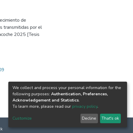
lecimiento de
s transmitidas por el
acoche 2025 [Tesis
909
We collect and process your personal information for the
following purposes:
Authentication, Preferences,
Acknowledgement and Statistics
.
To learn more, please read our
privacy policy
.
Customize
Decline
That's ok
ck