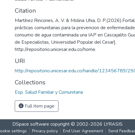
Citation
Martínez Rincones, A. V. & Molina Uhia, D. P.(2026).Forta
prácticas comunitarias para la prevencion de enfermedade
consumo de agua contaminada una IAP en Cascajalito Gu
de Especialistas, Universidad Popular del Cesar].
http://repositorio.unicesar.edu.co/home.
URI
http://repositorio.unicesar.edu.co/handle/123456789/2
Collections
Esp. Salud Familiar y Comunitaria
Full item page
DSpace software
copyright © 2002-2026
LYRASIS
ookie settings
Privacy policy
End User Agreement
Send Feedba