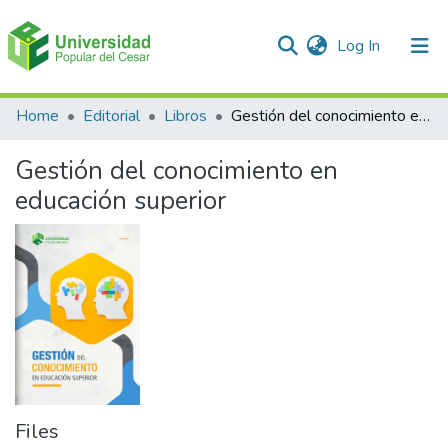
(current)
Log In
Communities & Collections
Home
Editorial
Libros
Gestión del conocimiento en educación superior
All of DSpace
Gestión del conocimiento en
Statistics
educación superior
Files