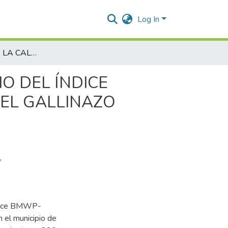
Log In
EVALUACIÓN DE LA CALIDAD DEL AGUA POR MEDIO DEL ÍNDICE BMWP-COLOMBIA EN UNA SECCIÓN DEL ARROYO EL GALLINAZO (AGUACHICA, CESAR – COLOMBIA)
O DEL ÍNDICE
EL GALLINAZO
,
índice BMWP-
n el municipio de