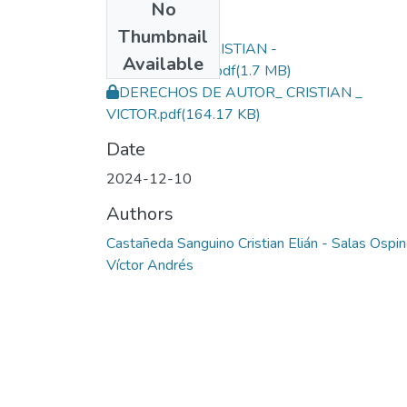
No
Files
Thumbnail
CASTAÑEDA_CRISTIAN -
Available
SALAS_VÍCTOR.pdf
(1.7 MB)
DERECHOS DE AUTOR_ CRISTIAN _
VICTOR.pdf
(164.17 KB)
Date
2024-12-10
Authors
Castañeda Sanguino Cristian Elián - Salas Ospi
Víctor Andrés