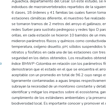
Aguachica, departamento del Cesar. En este estudio, se 
individuos de macroinvertebrados repartidos de la siguien
6 clases, 18 órdenes y 41 familias las cuales fueron tom
estaciones climáticas diferente, el muestreo fue realizado
se tomaron tramos de 2 metros del arroyo el gallinazo, e
redes Surber para sustrato pedregoso y redes tipo D par
orillas, en cada estación se hicieron 10 barridos de un mi
midieron parámetros físicos y químicos como conductividad
temperatura, oxígeno disuelto, pH, sólidos suspendidos 
nitratos y fosfatos en cada una de las estaciones con tres
seguridad en los datos obtenidos. Los resultados obteni
no
índice BMWP-Colombia en relación con los parámetros fís
demostraron que el estado en el que se encuentra el arro
aceptable con un promedio en total de 96.2 cuyo rango e
ligeramente contaminadas a aguas limpias respectivamen
subrayan la necesidad de un monitoreo constante y detal
identificar y mitigar los impactos sobre el ecosistema, gar
cumplimiento de los estándares ambientales y la preserva
biodiversidad local. Es importante conocer y promover el