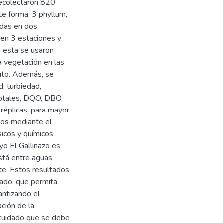
recolectaron 820
te forma; 3 phyllum,
adas en dos
 en 3 estaciones y
n esta se usaron
a vegetación en las
nuto. Además, se
, turbiedad,
totales, DQO, DBO,
 réplicas, para mayor
dos mediante el
icos y químicos
yo El Gallinazo es
stá entre aguas
te. Estos resultados
lado, que permita
antizando el
ción de la
 cuidado que se debe