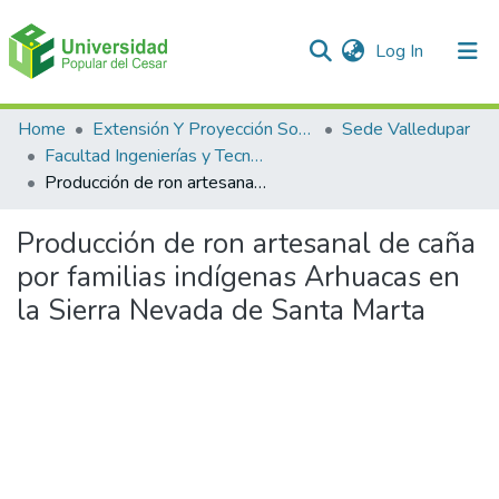
(current)
Log In
Communities & Collections
Home
Extensión Y Proyección Social
Sede Valledupar
Facultad Ingenierías y Tecnologías
All of DSpace
Producción de ron artesanal de caña por familias indígenas Arhuacas en la Sierra Nevada de Santa Marta
Statistics
Producción de ron artesanal de caña
por familias indígenas Arhuacas en
la Sierra Nevada de Santa Marta