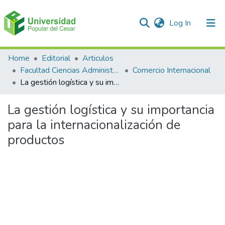
(current)
Log In
Communities & Collections
Home
Editorial
Articulos
Facultad Ciencias Administrativas Contables y Económicas – Face
Comercio Internacional
All of DSpace
La gestión logística y su importancia para la internacionalización de productos
Statistics
La gestión logística y su importancia
para la internacionalización de
productos