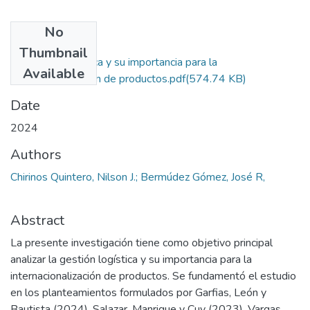
No
Files
Thumbnail
La gestión logística y su importancia para la
Available
internacionalización de productos.pdf
(574.74 KB)
Date
2024
Authors
Chirinos Quintero, Nilson J.; Bermúdez Gómez, José R,
Abstract
La presente investigación tiene como objetivo principal
analizar la gestión logística y su importancia para la
internacionalización de productos. Se fundamentó el estudio
en los planteamientos formulados por Garfias, León y
Bautista (2024), Salazar, Manrique y Cuy (2023), Vargas,