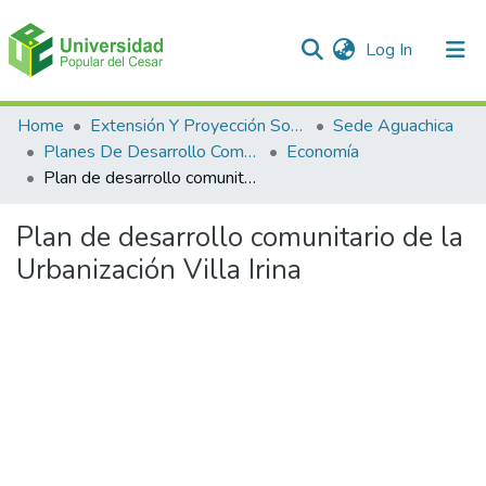
(current)
Log In
Communities & Collections
Home
Extensión Y Proyección Social
Sede Aguachica
Planes De Desarrollo Comunales Y Comunitarios
Economía
All of DSpace
Plan de desarrollo comunitario de la Urbanización Villa Irina
Statistics
Plan de desarrollo comunitario de la
Urbanización Villa Irina