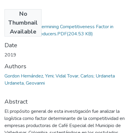
No
Files
Thumbnail
Logistics as a Determining Competitiveness Factor in
Available
Special Coffee Producers.PDF
(204.53 KB)
Date
2019
Authors
Gordon Hernández, Yimi; Vidal Tovar, Carlos; Urdaneta
Urdaneta, Geovanni
Abstract
El propósito general de esta investigación fue analizar la
logística como factor determinante de la competitividad en
empresas productoras de Café Especial del Municipio de
Valledupar, Colombia, sustentándose en los postulados