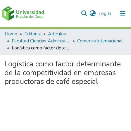
(current)
Log In
Communities & Collections
Home
Editorial
Articulos
Facultad Ciencias Administrativas Contables y Económicas – Face
Comercio Internacional
All of DSpace
Logística como factor determinante de la competitividad en empresas productoras de café especial
Statistics
Logística como factor determinante
de la competitividad en empresas
productoras de café especial