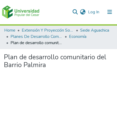
(current)
Log In
Communities & Collections
Home
Extensión Y Proyección Social
Sede Aguachica
Planes De Desarrollo Comunales Y Comunitarios
Economía
All of DSpace
Plan de desarrollo comunitario del Barrio Palmira
Statistics
Plan de desarrollo comunitario del
Barrio Palmira