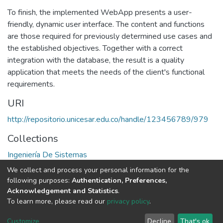
To finish, the implemented WebApp presents a user-
friendly, dynamic user interface. The content and functions
are those required for previously determined use cases and
the established objectives. Together with a correct
integration with the database, the result is a quality
application that meets the needs of the client's functional
requirements.
URI
http://repositorio.unicesar.edu.co/handle/123456789/979
Collections
Ingeniería De Sistemas
We collect and process your personal information for the
Full item page
following purposes:
Authentication, Preferences,
Acknowledgement and Statistics
.
To learn more, please read our
privacy policy
.
DSpace software
copyright © 2002-2026
LYRASIS
Cookie
Privacy
End User
Send
Customize
Decline
That's ok