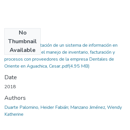
No
Files
Thumbnail
Tesis Implementación de un sistema de información en
Available
entorno web para el manejo de inventario, facturación y
procesos con proveedores de la empresa Dentales de
Oriente en Aguachica, Cesar..pdf
(4.95 MB)
Date
2018
Authors
Duarte Palomino, Heider Fabián; Manzano Jiménez, Wendy
Katherine