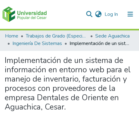
(current)
Log In
Communities & Collections
Home
Trabajos de Grado (Especializaciones y Pregrados)
Sede Aguachica
Ingeniería De Sistemas
Implementación de un sistema de información en entorno web para el manejo de inventario, facturación y procesos con proveedores de la empresa Dentales de Oriente en Aguachica, Cesar.
All of DSpace
Implementación de un sistema de
Statistics
información en entorno web para el
manejo de inventario, facturación y
procesos con proveedores de la
empresa Dentales de Oriente en
Aguachica, Cesar.