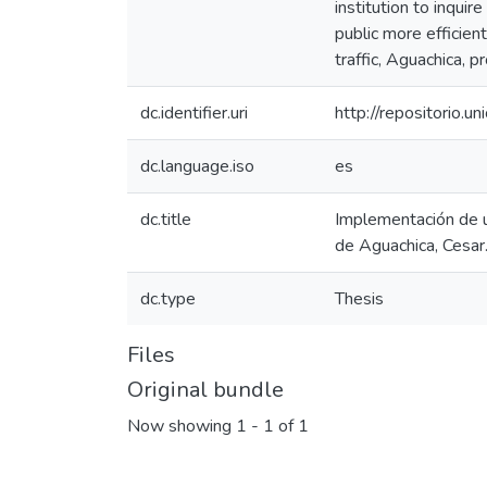
institution to inqui
public more efficien
traffic, Aguachica, 
dc.identifier.uri
http://repositorio
dc.language.iso
es
dc.title
Implementación de un
de Aguachica, Cesar
dc.type
Thesis
Files
Original bundle
Now showing
1 - 1 of 1