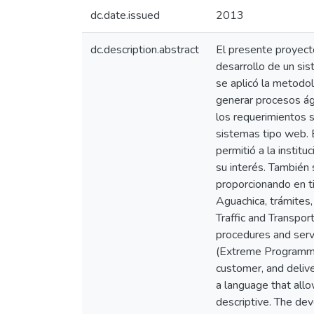
dc.date.issued
2013
dc.description.abstract
El presente proyecto
desarrollo de un sist
se aplicó la metodo
generar procesos ági
los requerimientos s
sistemas tipo web. E
permitió a la instit
su interés. También 
proporcionando en ti
Aguachica, trámites
Traffic and Transpor
procedures and serv
(Extreme Programmin
customer, and deliv
a language that all
descriptive. The de