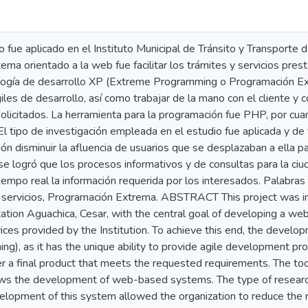
 fue aplicado en el Instituto Municipal de Tránsito y Transporte d
ema orientado a la web fue facilitar los trámites y servicios prestad
logía de desarrollo XP (Extreme Programming o Programación Ext
les de desarrollo, así como trabajar de la mano con el cliente y 
olicitados. La herramienta para la programación fue PHP, por cua
l tipo de investigación empleada en el estudio fue aplicada y de t
ución disminuir la afluencia de usuarios que se desplazaban a ella 
se logró que los procesos informativos y de consultas para la ciu
empo real la información requerida por los interesados. Palabras C
, servicios, Programación Extrema. ABSTRACT This project was im
tation Aguachica, Cesar, with the central goal of developing a web
ices provided by the Institution. To achieve this end, the deve
g), as it has the unique ability to provide agile development pr
er a final product that meets the requested requirements. The to
ows the development of web-based systems. The type of research
velopment of this system allowed the organization to reduce the