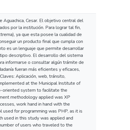
e Aguachica, Cesar. El objetivo central del
os por la institución. Para lograr tal fin,
rema), ya que esta posee la cualidad de
conseguir un producto final que cumpla con
nto es un lenguaje que permite desarrollar
ipo descriptivo. El desarrollo del sistema
para informarse o consultar algún trámite de
dadanía fueran más eficientes y eficaces,
laves: Aplicación, web, tránsito,
plemented at the Municipal Institute of
-oriented system to facilitate the
lopment methodology applied was XP
ocesses, work hand in hand with the
ol used for programming was PHP, as it is
 used in this study was applied and
 number of users who traveled to the