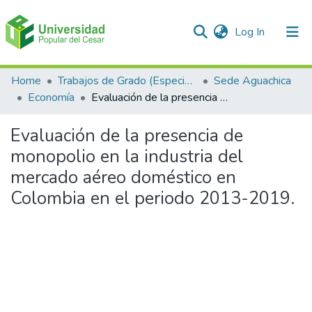
(current)
Log In
Communities & Collections
Home
Trabajos de Grado (Especializaciones y Pregrados)
Sede Aguachica
Economía
Evaluación de la presencia de monopolio en la industria del mercado aéreo doméstico en Colombia en el periodo 2013-2019.
All of DSpace
Evaluación de la presencia de
Statistics
monopolio en la industria del
mercado aéreo doméstico en
Colombia en el periodo 2013-2019.