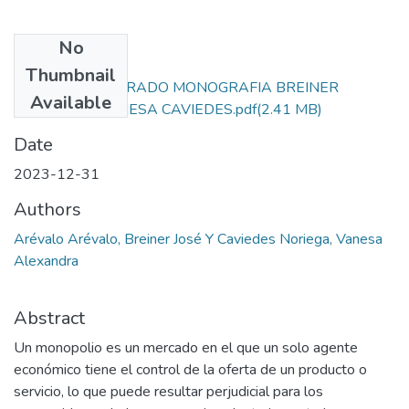
No
Files
Thumbnail
PROYECTO DE GRADO MONOGRAFIA BREINER
Available
AREVALO Y VANESA CAVIEDES.pdf
(2.41 MB)
Date
2023-12-31
Authors
Arévalo Arévalo, Breiner José Y Caviedes Noriega, Vanesa
Alexandra
Abstract
Un monopolio es un mercado en el que un solo agente
económico tiene el control de la oferta de un producto o
servicio, lo que puede resultar perjudicial para los