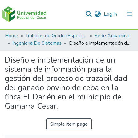
(current)
Log In
Communities & Collections
Home
Trabajos de Grado (Especializaciones y Pregrados)
Sede Aguachica
Ingeniería De Sistemas
Diseño e implementación de un sistema de información para la gestión del proceso de trazabilidad del ganado bovino de ceba en la finca El Darién en el municipio de Gamarra Cesar.
All of DSpace
Diseño e implementación de un
Statistics
sistema de información para la
gestión del proceso de trazabilidad
del ganado bovino de ceba en la
finca El Darién en el municipio de
Gamarra Cesar.
Simple item page