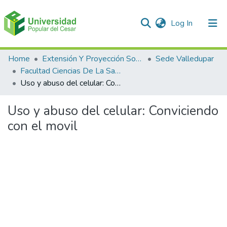
(current)
Log In
Communities & Collections
Home
Extensión Y Proyección Social
Sede Valledupar
Facultad Ciencias De La Salud
All of DSpace
Uso y abuso del celular: Conviciendo con el movil
Statistics
Uso y abuso del celular: Conviciendo
con el movil