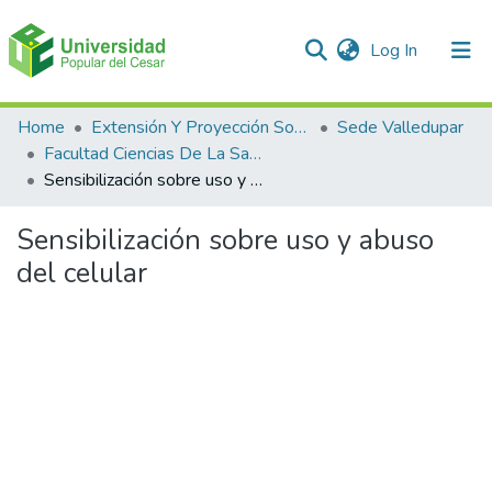
(current)
Log In
Communities & Collections
Home
Extensión Y Proyección Social
Sede Valledupar
Facultad Ciencias De La Salud
All of DSpace
Sensibilización sobre uso y abuso del celular
Statistics
Sensibilización sobre uso y abuso
del celular